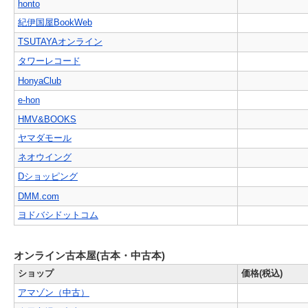
honto
紀伊国屋BookWeb
TSUTAYAオンライン
タワーレコード
HonyaClub
e-hon
HMV&BOOKS
ヤマダモール
ネオウイング
Dショッピング
DMM.com
ヨドバシドットコム
オンライン古本屋(古本・中古本)
ショップ
価格(税込)
アマゾン（中古）