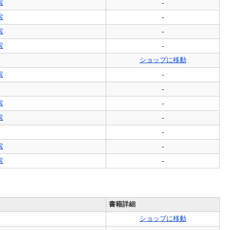
索
-
索
-
索
-
索
-
ショップに移動
索
-
-
索
-
索
-
-
索
-
索
-
書籍詳細
ショップに移動