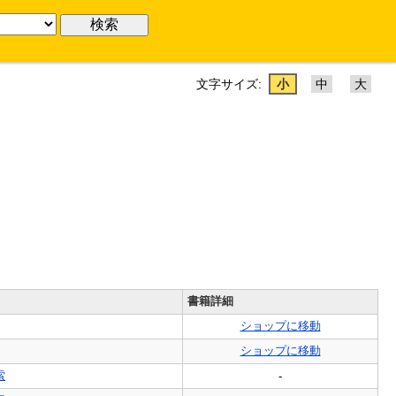
文字サイズ:
小
中
大
書籍詳細
ショップに移動
ショップに移動
索
-