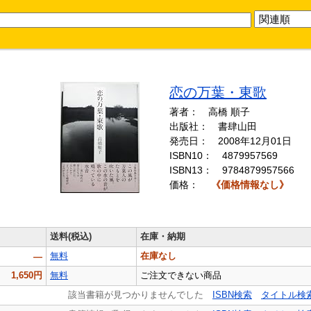
恋の万葉・東歌
著者： 高橋 順子
出版社： 書肆山田
発売日： 2008年12月01日
ISBN10：
4879957569
ISBN13：
9784879957566
価格：
《価格情報なし》
送料(税込)
在庫・納期
無料
在庫なし
―
1,650円
無料
ご注文できない商品
該当書籍が見つかりませんでした
ISBN検索
タイトル検