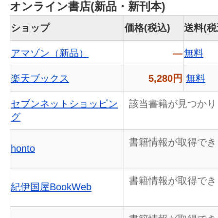
オンライン書店(新品・新刊本)
ショップ
価格(税込)
送料(税
アマゾン（新品）
―
無料
楽天ブックス
5,280円
無料
セブンネットショッピン
該当書籍が見つかり
グ
書籍情報が取得でき
honto
書籍情報が取得でき
紀伊国屋BookWeb