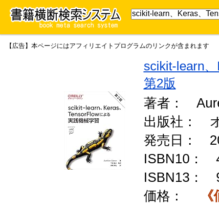
【広告】本ページにはアフィリエイトプログラムのリンクが含まれます
scikit-le
第2版
著者： Aurel
出版社： 
発売日： 20
ISBN10：
ISBN13：
価格：
《