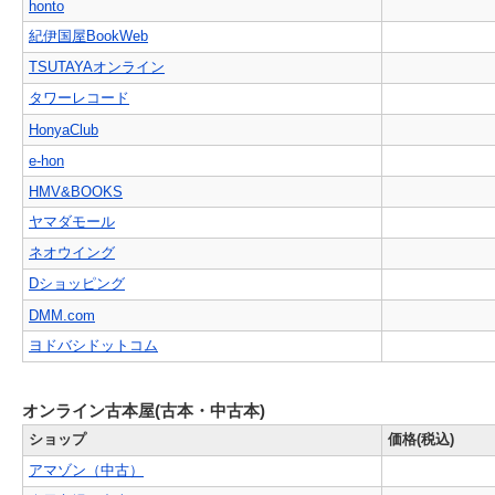
honto
紀伊国屋BookWeb
TSUTAYAオンライン
タワーレコード
HonyaClub
e-hon
HMV&BOOKS
ヤマダモール
ネオウイング
Dショッピング
DMM.com
ヨドバシドットコム
オンライン古本屋(古本・中古本)
ショップ
価格(税込)
アマゾン（中古）