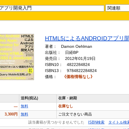
HTML5によるANDROIDアプリ
著者： Damon Oehlman
出版社： 日経BP
発売日： 2012年01月19日
ISBN10：
4822284824
ISBN13：
9784822284824
価格：
《価格情報なし》
送料(税込)
在庫・納期
無料
在庫なし
―
3,300円
無料
ご注文できない商品
該当書籍が見つかりませんでした
ISBN検索
タイトル検