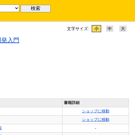
文字サイズ:
小
中
大
開発入門
書籍詳細
ショップに移動
ショップに移動
索
-