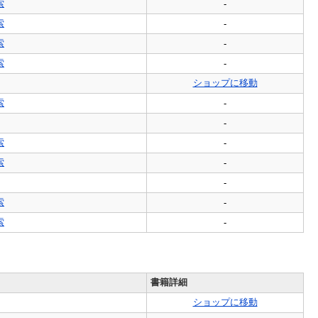
索
-
索
-
索
-
索
-
ショップに移動
索
-
-
索
-
索
-
-
索
-
索
-
書籍詳細
ショップに移動