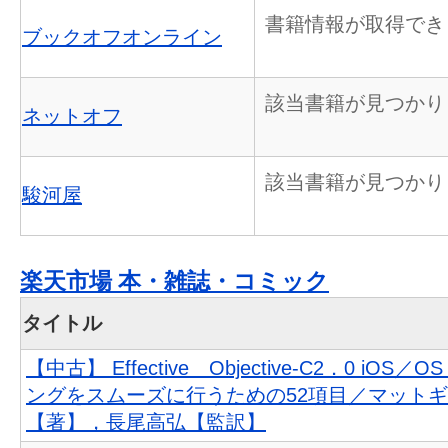
書籍情報が取得でき
ブックオフオンライン
該当書籍が見つかり
ネットオフ
該当書籍が見つかり
駿河屋
楽天市場 本・雑誌・コミック
タイトル
【中古】 Effective Objective‐C2．0 iO
ングをスムーズに行うための52項目／マット
【著】，長尾高弘【監訳】