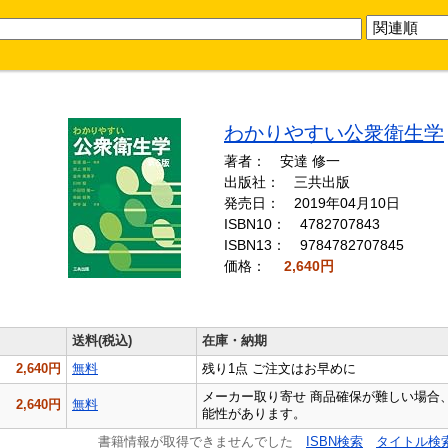
わかりやすい公衆衛生学
著者： 安達 修一
出版社： 三共出版
発売日： 2019年04月10日
ISBN10：
4782707843
ISBN13：
9784782707845
価格：
2,640円
送料(税込)
在庫・納期
2,640円
無料
残り1点 ご注文はお早めに
メーカー取り寄せ 商品確保が難しい場合
2,640円
無料
能性があります。
書籍情報が取得できませんでした
ISBN検索
タイトル検