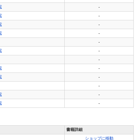
索
-
索
-
索
-
索
-
-
索
-
-
索
-
索
-
-
索
-
索
-
書籍詳細
ショップに移動