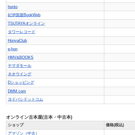
honto
紀伊国屋BookWeb
TSUTAYAオンライン
タワーレコード
HonyaClub
e-hon
HMV&BOOKS
ヤマダモール
ネオウイング
Dショッピング
DMM.com
ヨドバシドットコム
オンライン古本屋(古本・中古本)
ショップ
価格(税込)
アマゾン（中古）