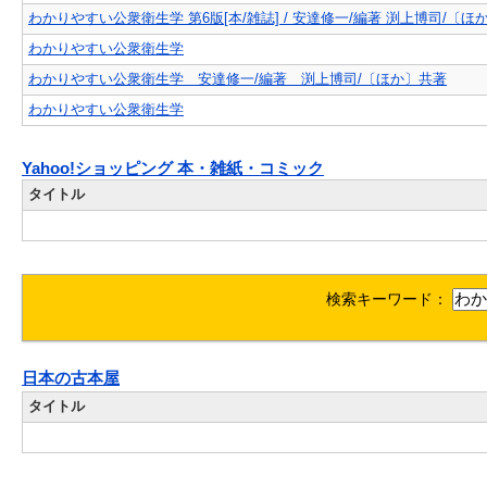
わかりやすい公衆衛生学 第6版[本/雑誌] / 安達修一/編著 渕上博司/〔ほ
わかりやすい公衆衛生学
わかりやすい公衆衛生学 安達修一/編著 渕上博司/〔ほか〕共著
わかりやすい公衆衛生学
Yahoo!ショッピング 本・雑紙・コミック
タイトル
検索キーワード：
日本の古本屋
タイトル