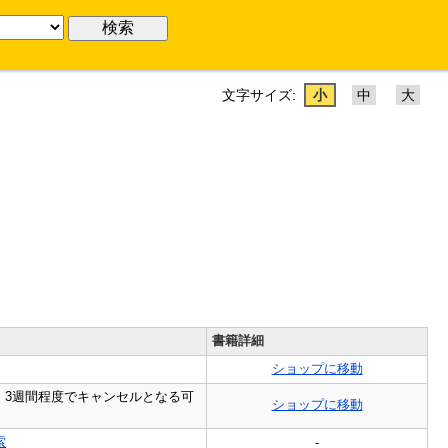
文字サイズ:
小
中
大
書籍詳細
ショップに移動
、3週間程度でキャンセルとなる可
ショップに移動
索
-